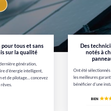
Gamme SunEco
Gamme SunMax
e solaire performant et
Le solaire Premium av
urable au meilleur prix
panneaux solaires de ma
française
En savoir plus
En savoir plus
 pour tous et sans
Des technic
 sur la qualité
notés à c
panneau
dernière génération,
Ont été sélectionnés 
ire d’énergie intelligent,
les meilleures garant
on et de pilotage… concevez
bénéficier d’une inst
s rêves.
BIEN