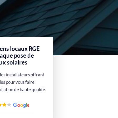
ec
rque
iens locaux RGE
haque pose de
x solaires
les installateurs offrant
ies pour vous faire
allation de haute qualité.