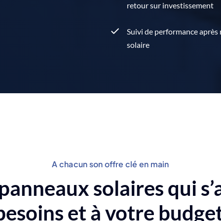
retour sur investissement
Suivi de performance après 
solaire
A chacun son offre clé en main
 panneaux solaires qui s’
besoins et à votre budge