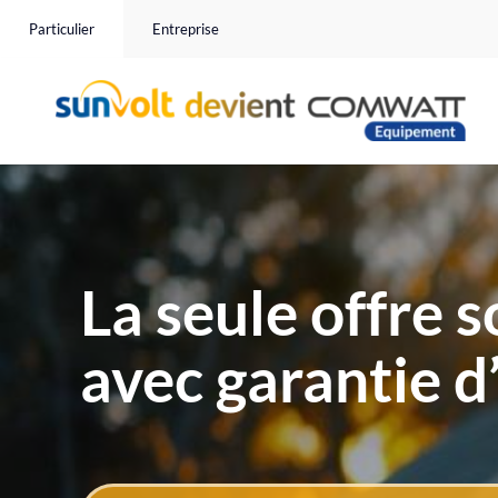
Passer
Particulier
Entreprise
au
contenu
La seule offre s
avec garantie d