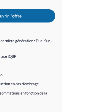
vrir l’offre
dernière génération : Dual Sun –
hase iQ8P
on
uction en cas d’ombrage
sommations en fonction de la