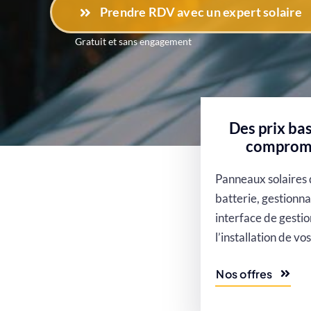
Prendre RDV avec un expert solaire
Gratuit et sans engagement
L
d
Des prix bas
compromis
Panneaux solaires 
batterie, gestionna
interface de gesti
l’installation de vo
Nos offres