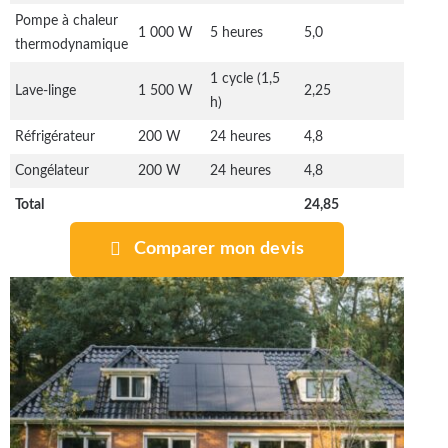
Pompe à chaleur
1 000 W
5 heures
5,0
thermodynamique
1 cycle (1,5
Lave-linge
1 500 W
2,25
h)
Réfrigérateur
200 W
24 heures
4,8
Congélateur
200 W
24 heures
4,8
Total
24,85
Comparer mon devis