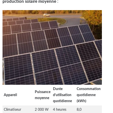
production solaire moyenne
:
Durée
Consommation
Puissance
Appareil
d’utilisation
quotidienne
moyenne
quotidienne
(kWh)
Climatiseur
2 000 W
4 heures
8,0