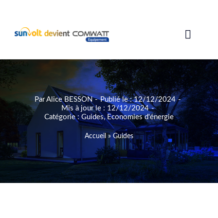
Passer
au
contenu
Toggle
Naviga
Solutions photovoltaïques
Garanties
Par
Alice BESSON
-
Publié le : 12/12/2024
-
Mis à jour le : 12/12/2024
-
Catégorie :
Guides
,
Economies d'énergie
Aides
Accueil
»
Guides
Avis
Guides