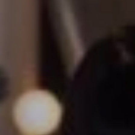
Gamme SunEco
Gamme SunMax
e solaire performant et
Le solaire Premium av
urable au meilleur prix
panneaux solaires de ma
française
En savoir plus
En savoir plus