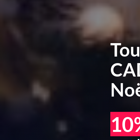
Tou
CA
Noë
10