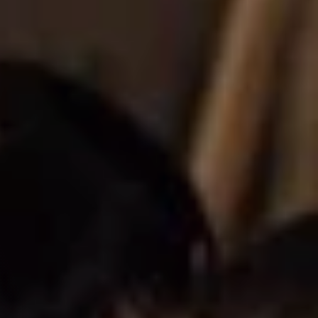
ec
rque