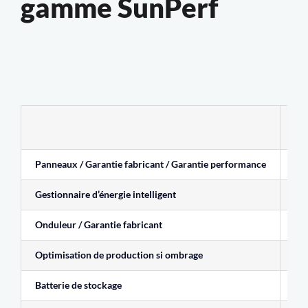
gamme SunPerf
Panneaux / Garantie fabricant / Garantie performance
425
Gestionnaire d’énergie intelligent
Inc
Onduleur / Garantie fabricant
Ond
Optimisation de production si ombrage
Ou
Batterie de stockage
En 