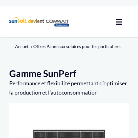
Passer
au
contenu
Toggle
Naviga
Solutions photovoltaïques
Accueil
»
Offres Panneaux solaires pour les particuliers
Garanties
Gamme SunPerf
Aides
Performance et flexibilité permettant d’optimiser
la production et l’autoconsommation
Avis
Guides