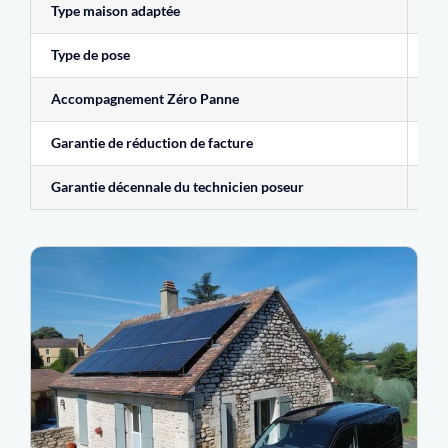
Type maison adaptée
Tou
Type de pose
Sur
Accompagnement Zéro Panne
5 a
Garantie de réduction de facture
10 
Garantie décennale du technicien poseur
Inc