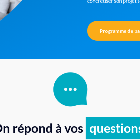
concrétiser son projet to
Programme de pa
n répond à vos
question