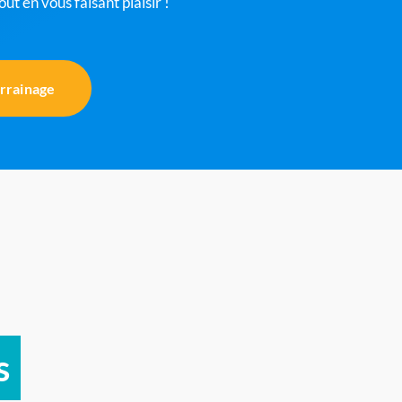
ut en vous faisant plaisir !
rrainage
s