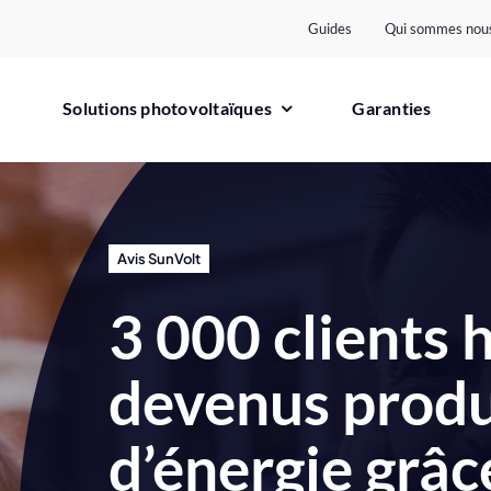
Guides
Qui sommes nous
Solutions photovoltaïques
Garanties
Avis SunVolt
3 000 clients 
devenus prod
d’énergie grâ