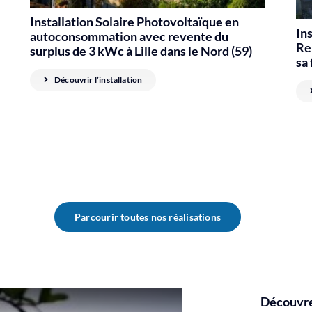
Installation Solaire Photovoltaïque en
In
autoconsommation avec revente du
Ren
surplus de 3 kWc à Lille dans le Nord (59)
sa 
Découvrir l’installation
Parcourir toutes nos réalisations
Découvrez