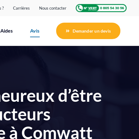
 ?
Carrières
Nous contacter
Aides
Avis
Demander un devis
heureux d’être
ucteurs
ce à Comwatt