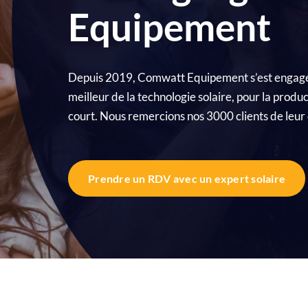
Equipement
Gamme SunEco
Gamme SunMax
e solaire performant et
Le solaire Premium av
urable au meilleur prix
panneaux solaires de ma
Depuis 2019, Comwatt Equipement s’est engagé à
française
meilleur de la technologie solaire, pour la produc
court. Nous remercions nos 3000 clients de leur 
En savoir plus
En savoir plus
Prendre un RDV avec un expert solaire