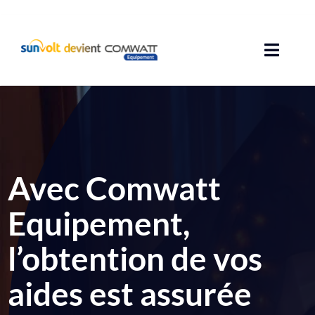
Passer
au
contenu
Toggle
Naviga
Solutions photovoltaïques
Garanties
Avec Comwatt
Aides
Equipement,
Avis
l’obtention de vos
Guides
aides est assurée