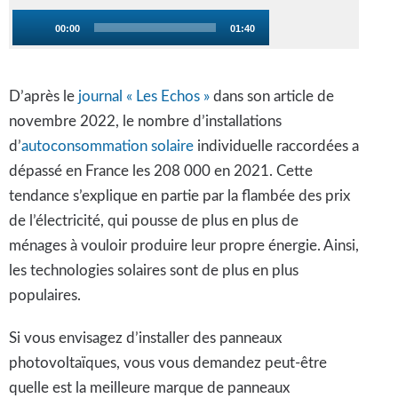
Qui sommes nous ?
Lecteur
00:00
01:40
audio
Demande de devis personnalisé
D’après le
journal « Les Echos »
dans son article de
novembre 2022, le nombre d’installations
Vous êtes une entreprise ?
d’
autoconsommation solaire
individuelle raccordées a
dépassé en France les 208 000 en 2021. Cette
tendance s’explique en partie par la flambée des prix
de l’électricité, qui pousse de plus en plus de
ménages à vouloir produire leur propre énergie. Ainsi,
les technologies solaires sont de plus en plus
populaires.
Si vous envisagez d’installer des panneaux
photovoltaïques, vous vous demandez peut-être
quelle est la meilleure marque de panneaux