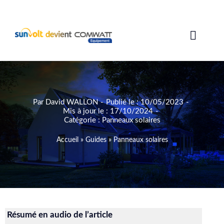
Passer
au
contenu
Toggle
Naviga
Solutions photovoltaïques
Garanties
Par
David WALLON
-
Publié le : 10/05/2023
-
Mis à jour le : 17/10/2024
-
Catégorie :
Panneaux solaires
Aides
Accueil
»
Guides
»
Panneaux solaires
Avis
Guides
Résumé en audio de l’article